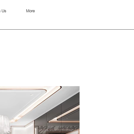
h Us
More